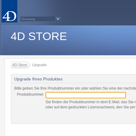
Germany
Australasia
Belgium (English)
4D STORE
Belgium (French)
France
Italy
Japan
Latin America
Other Countries (EUR)
Other Countries (USD)
Québec
4D Store
Upgrade
Spain
Sweden
Switzerland (French)
Upgrade Ihres Produktes
Switzerland (German)
United Kingdom
United States
Bitte geben Sie Ihre Produktnummer ein oder wählen Sie eine der nachs
Country list...
Produktnummer:
Sie finden die Produktnummer in dem E-Mail, das Sie
oder auf dem gedruckten Lizenznachweis, den Sie per 