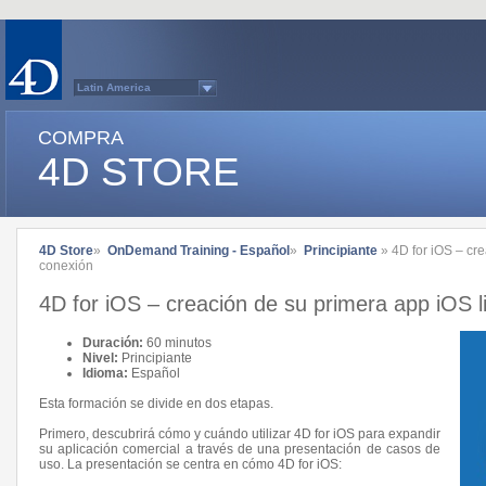
Latin America
Australasia
Belgium (English)
COMPRA
Belgium (French)
France
4D STORE
Germany
Italy
Japan
Other Countries (EUR)
Other Countries (USD)
Québec
4D Store
»
OnDemand Training - Español
»
Principiante
» 4D for iOS – cre
Spain
conexión
Sweden
Switzerland (French)
4D for iOS – creación de su primera app iOS l
Switzerland (German)
United Kingdom
United States
Duración:
60 minutos
Country list...
Nivel:
Principiante
Idioma:
Español
Esta formación se divide en dos etapas.
Primero, descubrirá cómo y cuándo utilizar 4D for iOS para expandir
su aplicación comercial a través de una presentación de casos de
uso. La presentación se centra en cómo 4D for iOS: