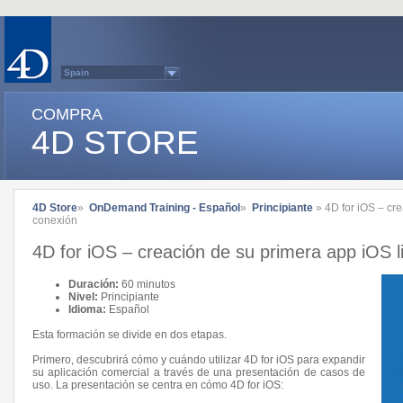
Spain
Australasia
Belgium (English)
COMPRA
Belgium (French)
France
4D STORE
Germany
Italy
Japan
Latin America
Other Countries (EUR)
Other Countries (USD)
4D Store
»
OnDemand Training - Español
»
Principiante
» 4D for iOS – cre
Québec
conexión
Sweden
Switzerland (French)
4D for iOS – creación de su primera app iOS l
Switzerland (German)
United Kingdom
United States
Duración:
60 minutos
Country list...
Nivel:
Principiante
Idioma:
Español
Esta formación se divide en dos etapas.
Primero, descubrirá cómo y cuándo utilizar 4D for iOS para expandir
su aplicación comercial a través de una presentación de casos de
uso. La presentación se centra en cómo 4D for iOS: